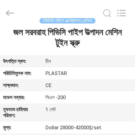
2025
Zhangjiagang
Plastar
Machinery
Co.,
পিভিসি পাইপ এক্সট্রুশন মেশিন
Ltd..
All
জল সরবরাহ পিভিসি পাইপ উত্পাদন মেশিন
বাড়ি
Rights
Reserved.
টুইন স্ক্রু
পণ্য
উৎপত্তি স্থল:
চীন
আমাদের
পরিচিতিমুলক নাম:
PLASTAR
সম্পর্কে
সাক্ষ্যদান:
CE
মডেল নম্বার:
পিএল -200
কারখানা
ন্যূনতম চাহিদার
1 সেট
ভ্রমণ
পরিমাণ:
মূল্য:
Dollar 28000-42000$/set
মান