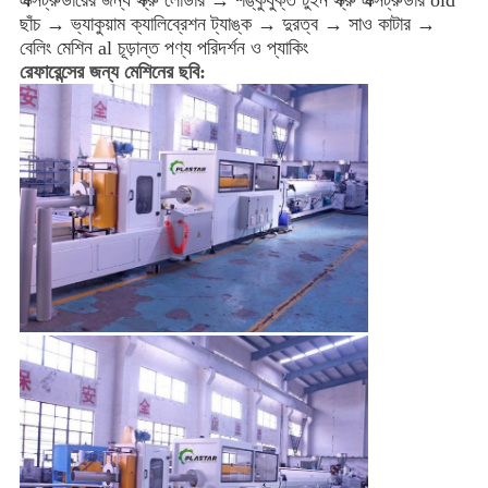
ছাঁচ → ভ্যাকুয়াম ক্যালিব্রেশন ট্যাঙ্ক → দুরত্ব → সাও কাটার → 
বেলিং মেশিন al চূড়ান্ত পণ্য পরিদর্শন ও প্যাকিং
রেফারেন্সের জন্য মেশিনের ছবি: