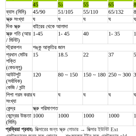
45
5১
55
65
ব্যাস (মিমি)
45/90
51/105
55/110
65/132
স্ক্রু সংখ্যা
ঘ
ঘ
ঘ
ঘ
ঘ
দিক স্ক্রু
বাইরের থেকে আলাদা
স্ক্রু গতি (আর
1-45
1- 45
40
1- 35
1
/ মিনিট)
স্ট্রাকশন
শঙ্কু আকৃতির জাল
প্রধান মোটর
15
18.5
22
37
শক্তি
(কেডব্লু)
আউটপুট
120
80 ~ 150
150 ~ 180
250 ~ 300
3
(সর্বাধিক)
কেজি / ঘন্টা
পিপা গরম করার
ঘ
ঘ
ঘ
ঘ
ঘ
সংখ্যা
কেন্দ্র
স্ক্রু পরিমাণগত
কেন্দ্রের উচ্চতা
1000
1000
1000
1000
(মিমি)
প্রক্রিয়া প্রবাহ:
 মিক্সারের জন্য স্ক্রু লোডার → মিক্সার ইউনিট Ext 
এক্সট্রুডারের জন্য স্ক্রু লোডার → শঙ্কুযুক্ত টুইন স্ক্রু এক্সট্রুডার old 