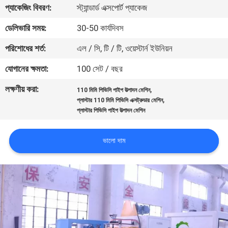
প্যাকেজিং বিবরণ:
স্ট্যান্ডার্ড এক্সপোর্ট প্যাকেজ
নিয়ন্ত্রণ
ডেলিভারি সময়:
30-50 কার্যদিবস
যোগাযোগ
পরিশোধের শর্ত:
এল / সি, টি / টি, ওয়েস্টার্ন ইউনিয়ন
করুন
যোগানের ক্ষমতা:
100 সেট / বছর
লক্ষণীয় করা:
,
110 মিমি পিভিসি পাইপ উত্পাদন মেশিন
উদ্ধৃতির
,
প্লাস্টার 110 মিমি পিভিসি এক্সট্রুডার মেশিন
জন্য
প্লাস্টার পিভিসি পাইপ উত্পাদন মেশিন
আবেদন
ভালো দাম
সাইট
ম্যাপ
PRIVACY