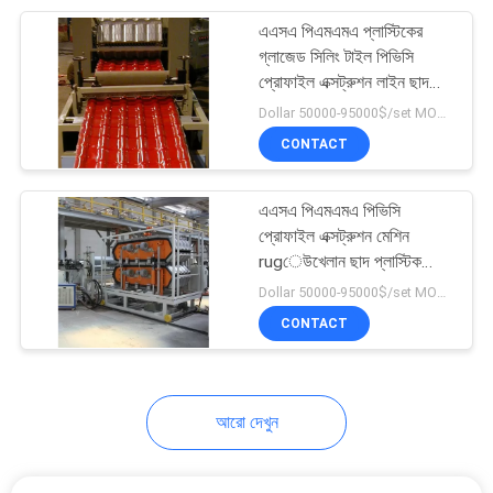
এএসএ পিএমএমএ প্লাস্টিকের
10
গ্লাজেড সিলিং টাইল পিভিসি
পায়ের পাতার মোজাবিশেষ
প্রোফাইল এক্সট্রুশন লাইন ছাদ
পত্রক
Dollar 50000-95000$/set MOQ:1 সেট
এক্সট্রুডার
CONTACT
এএসএ পিএমএমএ পিভিসি
প্রোফাইল এক্সট্রুশন মেশিন
rugেউখেলান ছাদ প্লাস্টিক
7
প্রোফাইল এক্সট্রুশন মেশিন
Dollar 50000-95000$/set MOQ:1 সেট
CONTACT
পরীক্ষাগার যন্ত্রপাতি
আরো দেখুন