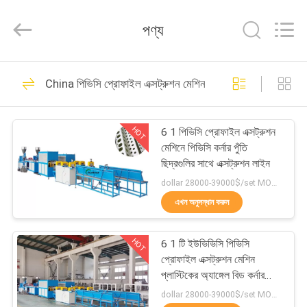
2025
Zhangjiagang
Plastar
পণ্য
Machinery
Co.,
Ltd..
All
বাড়ি
Rights
44
Reserved.
China পিভিসি প্রোফাইল এক্সট্রুশন মেশিন
3 ডি প্রিন্টার ফিলামেন্ট
পণ্য
এক্সট্রুডার মেশিন
HOT
6 1 পিভিসি প্রোফাইল এক্সট্রুশন
মেশিনে পিভিসি কর্নার পুঁতি
আমাদের
ছিদ্রগুলির সাথে এক্সট্রুশন লাইন
সম্পর্কে
dollar 28000-39000$/set MOQ:1 সেট
এখন অনুসন্ধান করুন
26
কারখানা
পিভিসি প্রোফাইল এক্সট্রুশন
HOT
6 1 টি ইউভিভিসি পিভিসি
ভ্রমণ
প্রোফাইল এক্সট্রুশন মেশিন
মেশিন
প্লাস্টিকের অ্যাঙ্গেল বিড কর্নার
প্রোফাইল
মান
dollar 28000-39000$/set MOQ:1 সেট