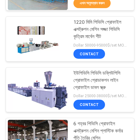
এখন অনুসন্ধান করুন
নিয়ন্ত্রণ
1220 মিমি পিভিসি প্রোফাইল
যোগাযোগ
14
এক্সট্রুশন মেশিন সজ্জা পিভিসি
করুন
কৃত্রিম মার্বেল শীট
পিভিসি পাইপ এক্সট্রুশন
Dollar 50000-95000$/set MOQ:1 সেট
মেশিন
CONTACT
উদ্ধৃতির
জন্য
ইউপিভিসি পিভিসি ডব্লিউপিসি
আবেদন
প্রোফাইল প্রোডাকশন লাইন
প্রোফাইল ডাবল স্ক্রু
5
Dollar 25000-38000$/set MOQ:1 সেট
সাইট
প্লাস্টিক ওয়াশিং
CONTACT
ম্যাপ
পুনর্ব্যবহারযোগ্য মেশিন
6 গহ্বর পিভিসি প্রোফাইল
PRIVACY
এক্সট্রুশন মেশিন প্লাস্টিক কর্নার
পুঁতি তৈরির মেশিন