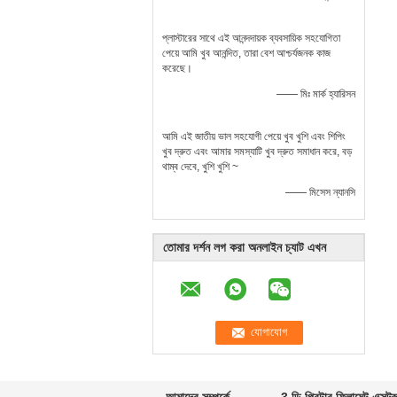
প্লাস্টারের সাথে এই আনন্দদায়ক ব্যবসায়িক সহযোগিতা
পেয়ে আমি খুব আনন্দিত, তারা বেশ আশ্চর্যজনক কাজ
করেছে।
—— মিঃ মার্ক হ্যারিসন
আমি এই জাতীয় ভাল সহযোগী পেয়ে খুব খুশি এবং শিপিং
খুব দ্রুত এবং আমার সমস্যাটি খুব দ্রুত সমাধান করে, বড়
থাম্ব দেবে, খুশি খুশি ~
—— মিসেস ন্যানসি
তোমার দর্শন লগ করা অনলাইন চ্যাট এখন
আমাদের সম্পর্কে
3 ডি প্রিন্টার ফিলামেন্ট এক্সট