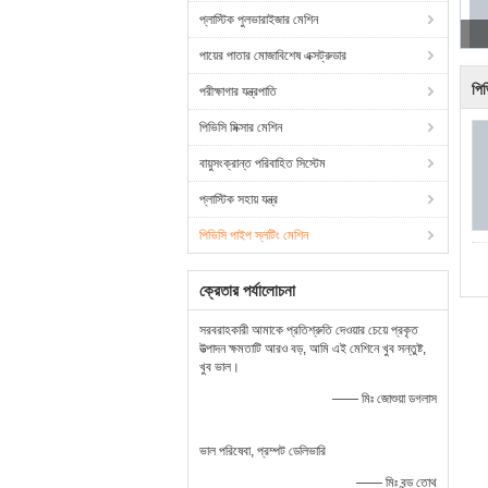
প্লাস্টিক পুলভারাইজার মেশিন
পায়ের পাতার মোজাবিশেষ এক্সট্রুডার
পিভ
পরীক্ষাগার যন্ত্রপাতি
পিভিসি মিক্সার মেশিন
বায়ুসংক্রান্ত পরিবাহিত সিস্টেম
প্লাস্টিক সহায় যন্ত্র
পিভিসি পাইপ স্লটিং মেশিন
ক্রেতার পর্যালোচনা
সরবরাহকারী আমাকে প্রতিশ্রুতি দেওয়ার চেয়ে প্রকৃত
উত্পাদন ক্ষমতাটি আরও বড়, আমি এই মেশিনে খুব সন্তুষ্ট,
খুব ভাল।
—— মিঃ জোশুয়া ডগলাস
ভাল পরিষেবা, প্রম্পট ডেলিভারি
—— মিঃ বন্ড তোথ