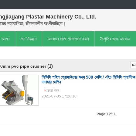
gjiagang Plastar Machinery Co., Ltd.
়ের সহযোগিতা, জীবনকালীন অংশীদারিত্ব।
া ভ্রমণ
মান নিয়ন্ত্রণ
আমাদের সাথে যোগাযোগ করুন
উদ্ধৃতির জন্য আবেদন
(1)
30mm pvc pipe crusher
পিভিসি পাইপ প্রোফাইলের জন্য 500 কেজি / এইচ পিভিসি প্লাস্টিক
দানাদার মেশিন
আরো পড়ুন
2021-07-05 17:28:10
Page 1 of 1