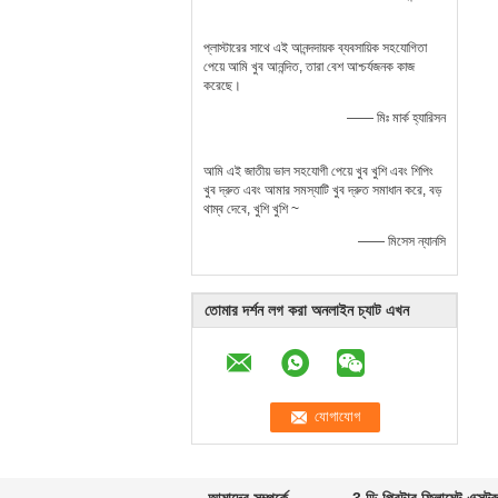
প্লাস্টারের সাথে এই আনন্দদায়ক ব্যবসায়িক সহযোগিতা
পেয়ে আমি খুব আনন্দিত, তারা বেশ আশ্চর্যজনক কাজ
করেছে।
—— মিঃ মার্ক হ্যারিসন
আমি এই জাতীয় ভাল সহযোগী পেয়ে খুব খুশি এবং শিপিং
খুব দ্রুত এবং আমার সমস্যাটি খুব দ্রুত সমাধান করে, বড়
থাম্ব দেবে, খুশি খুশি ~
—— মিসেস ন্যানসি
তোমার দর্শন লগ করা অনলাইন চ্যাট এখন
আমাদের সম্পর্কে
3 ডি প্রিন্টার ফিলামেন্ট এক্সট