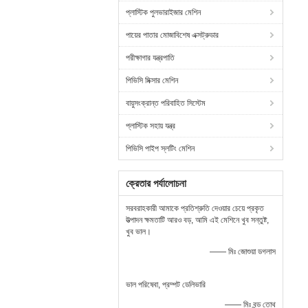
প্লাস্টিক পুলভারাইজার মেশিন
পায়ের পাতার মোজাবিশেষ এক্সট্রুডার
পরীক্ষাগার যন্ত্রপাতি
পিভিসি মিক্সার মেশিন
বায়ুসংক্রান্ত পরিবাহিত সিস্টেম
প্লাস্টিক সহায় যন্ত্র
পিভিসি পাইপ স্লটিং মেশিন
ক্রেতার পর্যালোচনা
সরবরাহকারী আমাকে প্রতিশ্রুতি দেওয়ার চেয়ে প্রকৃত
উত্পাদন ক্ষমতাটি আরও বড়, আমি এই মেশিনে খুব সন্তুষ্ট,
খুব ভাল।
—— মিঃ জোশুয়া ডগলাস
ভাল পরিষেবা, প্রম্পট ডেলিভারি
—— মিঃ বন্ড তোথ