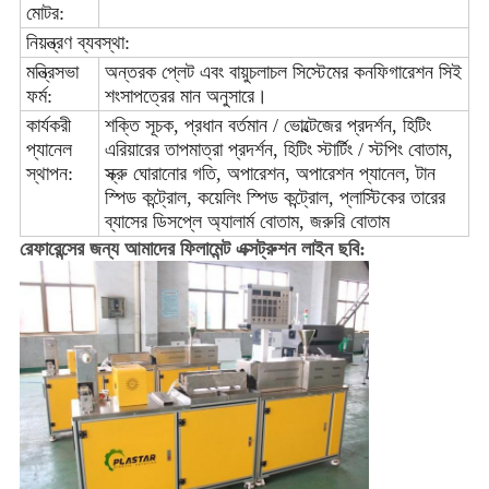
মোটর:
নিয়ন্ত্রণ ব্যবস্থা:
মন্ত্রিসভা
অন্তরক প্লেট এবং বায়ুচলাচল সিস্টেমের কনফিগারেশন সিই
ফর্ম:
শংসাপত্রের মান অনুসারে।
কার্যকরী
শক্তি সূচক, প্রধান বর্তমান / ভোল্টেজের প্রদর্শন, হিটিং
প্যানেল
এরিয়ারের তাপমাত্রা প্রদর্শন, হিটিং স্টার্টিং / স্টপিং বোতাম,
স্থাপন:
স্ক্রু ঘোরানোর গতি, অপারেশন, অপারেশন প্যানেল, টান
স্পিড কন্ট্রোল, কয়েলিং স্পিড কন্ট্রোল, প্লাস্টিকের তারের
ব্যাসের ডিসপ্লে অ্যালার্ম বোতাম, জরুরি বোতাম
রেফারেন্সের জন্য আমাদের ফিলামেন্ট এক্সট্রুশন লাইন ছবি: