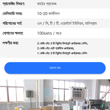
প্যাকেজিং বিবরণ:
কাঠের প্যাকেজ
নিয়ন্ত্রণ
ডেলিভারি সময়:
10-20 কার্যদিবস
যোগাযোগ
পরিশোধের শর্ত:
এল / সি, টি / টি, ওয়েস্টার্ন ইউনিয়ন, মানিগ্রাম
করুন
যোগানের ক্ষমতা:
100sets / বছর
লক্ষণীয় করা:
,
2 কেজি এইচ 3 ডি প্রিন্টার ফিলামেন্ট এক্সট্রুডার মেশিন
উদ্ধৃতির
,
2 কেজি এইচ ছোট প্লাস্টিক এক্সট্রুডার
জন্য
1 কেজি এইচ 3 ডি প্রিন্টার ফিলামেন্ট এক্সট্রুডার মেশিন
আবেদন
ভালো দাম
সাইট
ম্যাপ
PRIVACY