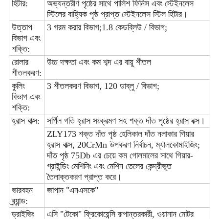
হিটার:
অভ্যন্তরীণ পৃষ্ঠের সাথে পালিশ ফিনিস এবং স্টেইনলেস
স্টিলের বাহ্যিক পৃষ্ঠ প্রাপ্ত স্টেইনলেস স্টিল হিটার।
উত্তাপ
3 গরম করার বিভাগ;1.8 কেডব্লিউ / বিভাগ;
বিভাগ এবং
শক্তি:
রোলার
উচ্চ দক্ষতা এবং কম শব্দ এর বায়ু শীতল
শীতলকরণ:
কুলিং
3 শীতলকরণ বিভাগ, 120 ডাব্লু / বিভাগ;
বিভাগ এবং
শক্তি:
হ্রাস বাক্স:
সর্পিল গতি হ্রাস সংক্রমণ সহ শক্ত দাঁত পৃষ্ঠের হ্রাস বক্স।
ZLY173 শক্ত দাঁত পৃষ্ঠ হেলিকাল দাঁত নলাকার গিয়ার
হ্রাস বাক্স, 20CrMn উপকরণ নির্বাচন, ম্যালকোমাইজিং;
দাঁত পৃষ্ঠ 75Db এর চেয়ে কম গোলমালের সাথে গিয়ার-
গ্রাইন্ডিং মেশিনিং এবং মেশিন তেলের কেন্দ্রীভূত
তৈলাক্তকরণ প্রাপ্ত করে।
ভারবহন
জাপান "এনএসকে"
ব্র্যান্ড:
ড্রাইভিং
এসি "টেকো" ফ্রিকোয়েন্সি রূপান্তরকারী, ওয়ানান মোটর