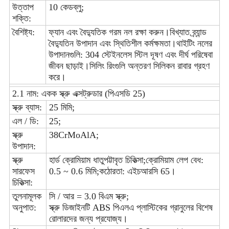
উত্তাপ
10 কেডব্লু;
শক্তি:
বৈশিষ্ট্য:
ফ্যান এবং বৈদ্যুতিক গরম নল রক্ষা করুন।বিখ্যাত ব্র্যান্ড
বৈদ্যুতিন উপাদান এবং স্থিতিশীল কর্মক্ষমতা।থাইটিং নলের
উপাদানগুলি: 304 স্টেইনলেস স্টিল দূষণ এবং দীর্ঘ পরিষেবা
জীবন ছাড়াই।সিলিং রিংগুলি অন্তরণ সিলিকন রাবার গ্রহণ
করে।
2.1 নাম: একক স্ক্রু এক্সট্রুডার (পিএসডি 25)
স্ক্রু ব্যাস:
25 মিমি;
এল / ডি:
25;
স্ক্রু
38CrMoAlA;
উপাদান:
স্ক্রু
হার্ড ক্রোমিয়াম ধাতুপট্টাবৃত চিকিত্সা;ক্রোমিয়াম লেপ বেধ:
সারফেস
0.5 ~ 0.6 মিমি;কঠোরতা: এইচআরসি 65।
চিকিত্সা:
তুলনামূলক
সি / আর = 3.0 বিএম স্ক্রু;
অনুপাত:
স্ক্রু ডিজাইনটি ABS পিএলএ প্লাস্টিকের গ্রানুলের বিশেষ
রোলারদের জন্য প্রযোজ্য।