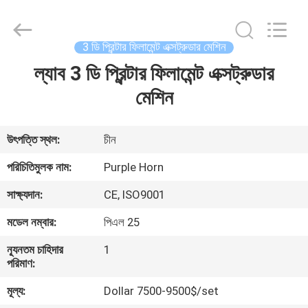
Hefei
Purple
Horn
E-
Commerce
3 ডি প্রিন্টার ফিলামেন্ট এক্সট্রুডার মেশিন
Co.,
Ltd..
ল্যাব 3 ডি প্রিন্টার ফিলামেন্ট এক্সট্রুডার
বাড়ি
All
Rights
Reserved.
মেশিন
পণ্য
উৎপত্তি স্থল:
চীন
আমাদের
পরিচিতিমুলক নাম:
Purple Horn
সম্পর্কে
সাক্ষ্যদান:
CE, ISO9001
মডেল নম্বার:
পিএল 25
কারখানা
ন্যূনতম চাহিদার
1
ভ্রমণ
পরিমাণ:
মূল্য:
Dollar 7500-9500$/set
মান