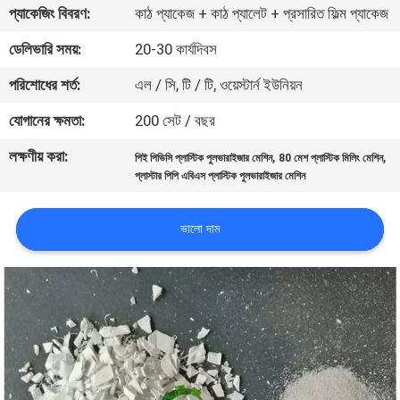
প্যাকেজিং বিবরণ:
কাঠ প্যাকেজ + কাঠ প্যালেট + প্রসারিত ফিল্ম প্যাকেজ
নিয়ন্ত্রণ
ডেলিভারি সময়:
20-30 কার্যদিবস
যোগাযোগ
পরিশোধের শর্ত:
এল / সি, টি / টি, ওয়েস্টার্ন ইউনিয়ন
করুন
যোগানের ক্ষমতা:
200 সেট / বছর
লক্ষণীয় করা:
,
,
পিই পিভিসি প্লাস্টিক পুলভারাইজার মেশিন
80 মেশ প্লাস্টিক মিলিং মেশিন
উদ্ধৃতির
প্লাস্টার পিপি এবিএস প্লাস্টিক পুলভারাইজার মেশিন
জন্য
আবেদন
ভালো দাম
সাইট
ম্যাপ
PRIVACY