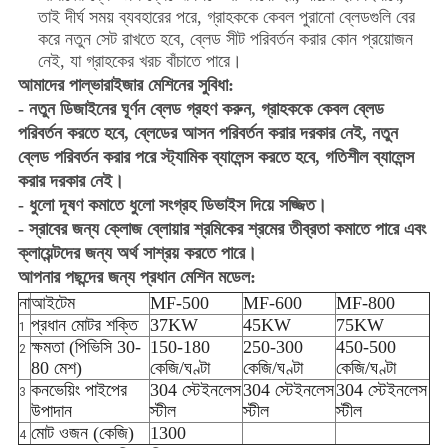
তাই দীর্ঘ সময় ব্যবহারের পরে, গ্রাহককে কেবল পুরানো ব্লেডগুলি বের
করে নতুন সেট রাখতে হবে, ব্লেড সীট পরিবর্তন করার কোন প্রয়োজন
নেই, যা গ্রাহকের খরচ বাঁচাতে পারে।
আমাদের পাল্ভারাইজার মেশিনের সুবিধা:
- নতুন ডিজাইনের ঘূর্ণন ব্লেড গ্রহণ করুন, গ্রাহককে কেবল ব্লেড
পরিবর্তন করতে হবে, ব্লেডের আসন পরিবর্তন করার দরকার নেই, নতুন
ব্লেড পরিবর্তন করার পরে স্ট্যামিক ব্যালেন্স করতে হবে, গতিশীল ব্যালেন্স
করার দরকার নেই।
- ধুলো দূষণ কমাতে ধুলো সংগ্রহ ডিভাইস দিয়ে সজ্জিত।
- স্রাবের জন্য ক্লোজ ব্লোয়ার শ্রমিকের শ্রমের তীব্রতা কমাতে পারে এবং
ক্লায়েন্টদের জন্য অর্থ সাশ্রয় করতে পারে।
আপনার পছন্দের জন্য প্রধান মেশিন মডেল:
না
আইটেম
MF-500
MF-600
MF-800
প্রধান মোটর শক্তি
37KW
45KW
75KW
1
ক্ষমতা (পিভিসি 30-
150-180
250-300
450-500
2
80 মেশ)
কেজি/ঘণ্টা
কেজি/ঘণ্টা
কেজি/ঘণ্টা
কনভেয়িং পাইপের
304 স্টেইনলেস
304 স্টেইনলেস
304 স্টেইনলেস
3
উপাদান
স্টীল
স্টীল
স্টীল
মোট ওজন (কেজি)
1300
4