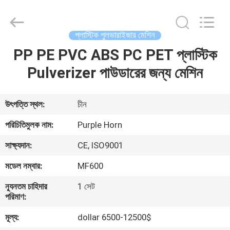
Hefei
Purple
Horn
E-
Commerce
প্লাস্টিক পুলভারাইজার মেশিন
Co.,
Ltd..
PP PE PVC ABS PC PET প্লাস্টিক
বাড়ি
All
Rights
Reserved.
Pulverizer পাউডারের জন্য মেশিন
পণ্য
উৎপত্তি স্থল:
চীন
আমাদের
পরিচিতিমুলক নাম:
Purple Horn
সম্পর্কে
সাক্ষ্যদান:
CE, ISO9001
মডেল নম্বার:
MF600
কারখানা
ন্যূনতম চাহিদার
1 সেট
ভ্রমণ
পরিমাণ:
মূল্য:
dollar 6500-12500$
মান