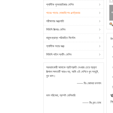
প্লাস্টিক পুলভারাইজার মেশিন
পায়ের পাতার মোজাবিশেষ এক্সট্রুডার
পরীক্ষাগার যন্ত্রপাতি
পিভিসি মিক্সার মেশিন
বায়ুসংক্রান্ত পরিবাহিত সিস্টেম
বি
প্লাস্টিক সহায় যন্ত্র
পিভিসি পাইপ স্লটিং মেশিন
সরবরাহকারী আমাকে প্রতিশ্রুতি দেওয়ার চেয়ে প্রকৃত
উত্পাদন ক্ষমতাটি আরও বড়, আমি এই মেশিনে খুব সন্তুষ্ট,
খুব ভাল।
—— মিঃ জোশুয়া ডগলাস
দু
ভাল পরিষেবা, প্রম্পট ডেলিভারি
পি
—— মিঃ বন্ড তোথ