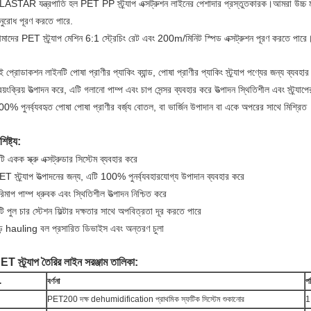
LASTAR যন্ত্রপাতি হল PET PP স্ট্র্যাপ এক্সট্রুশন লাইনের পেশাদার প্রস্তুতকারক।আমরা উচ্চ মান
নুরোধ পূরণ করতে পারে.
মাদের PET স্ট্র্যাপ মেশিন 6:1 স্ট্রেচিং রেট এবং 200m/মিনিট স্পিড এক্সট্রুশন পূরণ করতে পারে
 প্রোডাকশন লাইনটি পোষা প্রাণীর প্যাকিং ব্যান্ড, পোষা প্রাণীর প্যাকিং স্ট্র্যাপ পণ্যের জন্য ব্যবহার
বয়ংক্রিয় উত্পাদন করে, এটি গলানো পাম্প এবং চাপ সেন্সর ব্যবহার করে উত্পাদন স্থিতিশীল এবং স্ট্র্যাপ
0% পুনর্ব্যবহৃত পোষা পোষা প্রাণীর বর্জ্য বোতল, বা ভার্জিন উপাদান বা একে অপরের সাথে মিশ্রিত
শিষ্ট্য:
ি একক স্ক্রু এক্সট্রুডার সিস্টেম ব্যবহার করে
T স্ট্র্যাপ উত্পাদনের জন্য, এটি 100% পুনর্ব্যবহারযোগ্য উপাদান ব্যবহার করে
িমাপ পাম্প ধ্রুবক এবং স্থিতিশীল উত্পাদন নিশ্চিত করে
টি পুল চার স্টেশন ফিল্টার দক্ষতার সাথে অপবিত্রতা দূর করতে পারে
ড় hauling বল প্রসারিত ডিভাইস এবং অন্তরণ চুলা
ET স্ট্র্যাপ তৈরির লাইন সরঞ্জাম তালিকা:
.
বর্ণনা
প
PET200 দক্ষ dehumidification প্রাথমিক স্ফটিক সিস্টেম শুকানোর
1