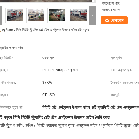
পরিশোধের শর্ত:
যোগানের ক্ষমতা:
যোগাযোগ
বড় ইমেজ :
পিপি পিইটি স্ট্র্যাপিং বেল্ট টেপ এক্সট্রুশন উত্পাদন লাইন দুটি গহ্বর
স্তারিত পণ্যের বর্ণনা
স্ক্রু ডিজাইন:
একক স্ক্রু
স্ক্রু ব্যাস:
ব্যবহার:
PET PP strapping টেপ
L/D অনুপাত স্ক্রু:
মোটর পাওয়ার:
37KW
বৈদ্যুতিন সংকেতের মের
সাক্ষ্যদান:
CE ISO
ওয়ারেন্টি:
পিইটি বেল্ট এক্সট্রুশন উত্পাদন লাইন
দুটি ক্যাভিটি বেল্ট টেপ এক্সট্রুশন
বিশেষভাবে তুলে ধরা:
,
টি গহ্বর পিপি পিইটি স্ট্র্যাপিং বেল্ট টেপ এক্সট্রুশন উত্পাদন লাইন তৈরি করে
ইটি স্ট্র্যাপ মেকিং মেশিন / পিইটি প্যাকেজ স্ট্র্যাপ ব্যান্ড এক্সট্রুশন লাইন / প্লাস্টিক পিইটি স্ট্র্যাপ মেকিং 