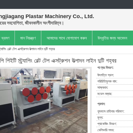
gjiagang Plastar Machinery Co., Ltd.
়ের সহযোগিতা, জীবনকালীন অংশীদারিত্ব।
া ভ্রমণ
মান নিয়ন্ত্রণ
আমাদের সাথে যোগাযোগ করুন
উদ্ধৃতির জন্য আবেদন
্র্যাপিং বেল্ট টেপ এক্সট্রুশন উত্পাদন লাইন দুটি গহ্বর
পি পিইটি স্ট্র্যাপিং বেল্ট টেপ এক্সট্রুশন উত্পাদন লাইন দুটি গহ্বর
পণ্যের বিবরণ:
উৎপত্তি স্থল:
পরিচিতিমুলক নাম:
সাক্ষ্যদান:
মডেল নম্বার:
প্রদান:
ন্যূনতম চাহিদার পরিমাণ:
মূল্য:
প্যাকেজিং বিবরণ:
ডেলিভারি সময়: