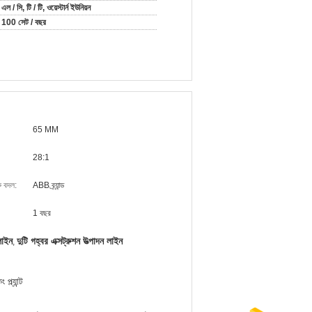
এল / সি, টি / টি, ওয়েস্টার্ন ইউনিয়ন
100 সেট / বছর
65 MM
28:1
ু বদল:
ABB ব্র্যান্ড
1 বছর
 লাইন
দুটি গহ্বর এক্সট্রুশন উত্পাদন লাইন
,
প্ল্যান্ট