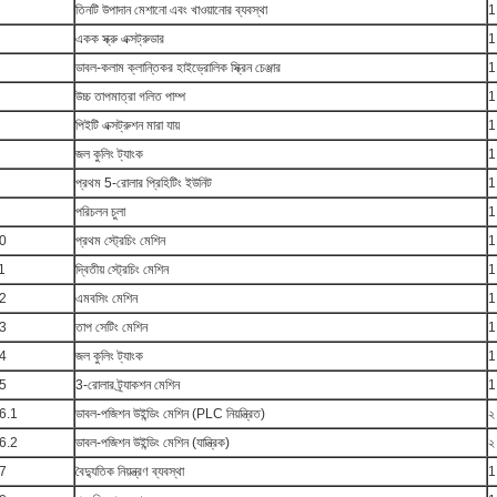
তিনটি উপাদান মেশানো এবং খাওয়ানোর ব্যবস্থা
1
একক স্ক্রু এক্সট্রুডার
1
ডাবল-কলাম ক্লান্তিকর হাইড্রোলিক স্ক্রিন চেঞ্জার
1
উচ্চ তাপমাত্রা গলিত পাম্প
1
পিইটি এক্সট্রুশন মারা যায়
1
জল কুলিং ট্যাংক
1
প্রথম 5-রোলার প্রিহিটিং ইউনিট
1
পরিচলন চুলা
1
0
প্রথম স্ট্রেচিং মেশিন
1
1
দ্বিতীয় স্ট্রেচিং মেশিন
1
2
এমবসিং মেশিন
1
3
তাপ সেটিং মেশিন
1
4
জল কুলিং ট্যাংক
1
5
3-রোলার ট্র্যাকশন মেশিন
1
6.1
ডাবল-পজিশন উইন্ডিং মেশিন (PLC নিয়ন্ত্রিত)
২
6.2
ডাবল-পজিশন উইন্ডিং মেশিন (যান্ত্রিক)
২
7
বৈদ্যুতিক নিয়ন্ত্রণ ব্যবস্থা
1