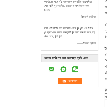
P
প্লাস্টারের সাথে এই আনন্দদায়ক ব্যবসায়িক সহযোগিতা
পেয়ে আমি খুব আনন্দিত, তারা বেশ আশ্চর্যজনক কাজ
অ
করেছে।
আ
—— মিঃ মার্ক হ্যারিসন
এই
আমি এই জাতীয় ভাল সহযোগী পেয়ে খুব খুশি এবং শিপিং
স্
খুব দ্রুত এবং আমার সমস্যাটি খুব দ্রুত সমাধান করে, বড়
থাম্ব দেবে, খুশি খুশি ~
10
—— মিসেস ন্যানসি
বৈ
এট
তোমার দর্শন লগ করা অনলাইন চ্যাট এখন
PE
পর
দু
ব
P
না
1