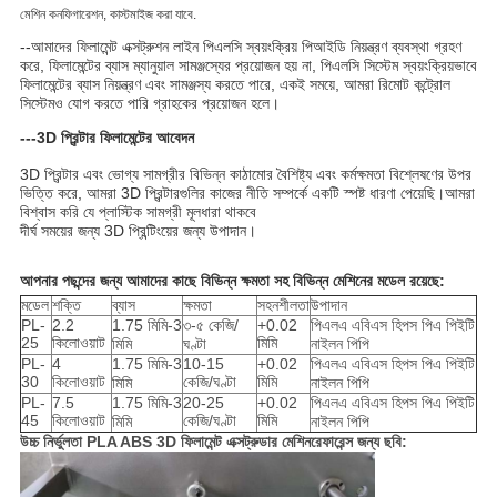
মেশিন কনফিগারেশন, কাস্টমাইজ করা যাবে.
--আমাদের ফিলামেন্ট এক্সট্রুশন লাইন পিএলসি স্বয়ংক্রিয় পিআইডি নিয়ন্ত্রণ ব্যবস্থা গ্রহণ
করে, ফিলামেন্টের ব্যাস ম্যানুয়াল সামঞ্জস্যের প্রয়োজন হয় না, পিএলসি সিস্টেম স্বয়ংক্রিয়ভাবে
ফিলামেন্টের ব্যাস নিয়ন্ত্রণ এবং সামঞ্জস্য করতে পারে, একই সময়ে, আমরা রিমোট কন্ট্রোল
সিস্টেমও যোগ করতে পারি গ্রাহকের প্রয়োজন হলে।
---3D প্রিন্টার ফিলামেন্টের আবেদন
3D প্রিন্টার এবং ভোগ্য সামগ্রীর বিভিন্ন কাঠামোর বৈশিষ্ট্য এবং কর্মক্ষমতা বিশ্লেষণের উপর 
ভিত্তি করে, আমরা 3D প্রিন্টারগুলির কাজের নীতি সম্পর্কে একটি স্পষ্ট ধারণা পেয়েছি।আমরা 
বিশ্বাস করি যে প্লাস্টিক সামগ্রী মূলধারা থাকবে
দীর্ঘ সময়ের জন্য 3D প্রিন্টিংয়ের জন্য উপাদান।
আপনার পছন্দের জন্য আমাদের কাছে বিভিন্ন ক্ষমতা সহ বিভিন্ন মেশিনের মডেল রয়েছে:
মডেল
শক্তি
ব্যাস
ক্ষমতা
সহনশীলতা
উপাদান
PL-
2.2
1.75 মিমি-3
৩-৫ কেজি/
+0.02
পিএলএ এবিএস হিপস পিএ পিইটি
25
কিলোওয়াট
মিমি
মিমি
ঘণ্টা
নাইলন পিপি
PL-
4
1.75 মিমি-3
10-15
+0.02
পিএলএ এবিএস হিপস পিএ পিইটি
30
কিলোওয়াট
কেজি/ঘণ্টা
মিমি
মিমি
নাইলন পিপি
PL-
7.5
1.75 মিমি-3
20-25
+0.02
পিএলএ এবিএস হিপস পিএ পিইটি
45
কিলোওয়াট
কেজি/ঘণ্টা
মিমি
মিমি
নাইলন পিপি
উচ্চ নির্ভুলতা PLA ABS 3D ফিলামেন্ট এক্সট্রুডার মেশিন
রেফারেন্স জন্য ছবি: