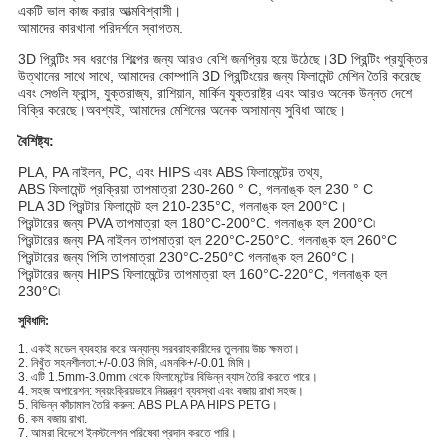
একটি ভাল কাজ করার আত্মবিশ্বাসী।
আমাদের কারখানা পরিদর্শনে স্বাগতম.
3D প্রিন্টিং সব ধরণের শিল্পের জন্য আরও বেশি জনপ্রিয় হয়ে উঠেছে।3D প্রিন্টিং প্রযুক্তির
উত্থানের সাথে সাথে, আমাদের কোম্পানি 3D প্রিন্টিংয়ের জন্য ফিলামেন্ট মেশিন তৈরি করেছে
এবং সেগুলি ফ্রান্স, যুক্তরাজ্য, রাশিয়ান, মার্কিন যুক্তরাষ্ট্র এবং আরও অনেক উন্নত দেশে
বিক্রি করেছে।অবশ্যই, আমাদের মেশিনের অনেক অসামান্য সুবিধা আছে।
বৈশিষ্ট্য:
PLA, PA নাইলন, PC, এবং HIPS এবং ABS ফিলামেন্টের তথ্য,
ABS ফিলামেন্ট প্রক্রিয়া তাপমাত্রা 230-260 ° C, গলনাঙ্ক হল 230 ° C
PLA 3D প্রিন্টার ফিলামেন্ট হল 210-235°C, গলনাঙ্ক হল 200°C।
প্রিন্টারের জন্য PVA তাপমাত্রা হল 180°C-200°C. গলনাঙ্ক হল 200°C৷
প্রিন্টারের জন্য PA নাইলন তাপমাত্রা হল 220°C-250°C. গলনাঙ্ক হল 260°C
প্রিন্টারের জন্য পিসি তাপমাত্রা 230°C-250°C গলনাঙ্ক হল 260°C।
প্রিন্টারের জন্য HIPS ফিলামেন্টের তাপমাত্রা হল 160°C-220°C, গলনাঙ্ক হল
230°C৷
সুবিধাদি:
1. একই মডেল ব্যবহার করে অন্যান্য সরবরাহকারীদের তুলনায় উচ্চ ক্ষমতা।
2. নিখুঁত সহনশীলতা:+/-0.03 মিমি, এমনকি+/-0.01 মিমি।
3. এটি 1.5mm-3.0mm থেকে ফিলামেন্টের বিভিন্ন ব্যাস তৈরি করতে পারে।
4. সহজ অপারেশন: স্বয়ংক্রিয়ভাবে নিয়ন্ত্রণ ব্যবস্থা এবং বজায় রাখা সহজ।
5. বিভিন্ন কাঁচামাল তৈরি করুন: ABS PLA PA HIPS PETG।
6. কম বজায় রাখা.
7. আমরা বিদেশে ইনস্টলেশন পরিষেবা প্রদান করতে পারি।