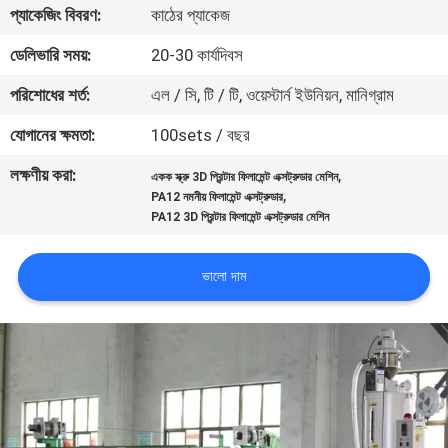
প্যাকেজিং বিবরণ:
কাঠের প্যাকেজ
নিয়ন্ত্রণ
ডেলিভারি সময়:
20-30 কার্যদিবস
যোগাযোগ
পরিশোধের শর্ত:
এল / সি, টি / টি, ওয়েস্টার্ন ইউনিয়ন, মানিগ্রাম
করুন
যোগানের ক্ষমতা:
100sets / বছর
লক্ষণীয় করা:
,
একক স্ক্রু 3D প্রিন্টার ফিলামেন্ট এক্সট্রুডার মেশিন
উদ্ধৃতির
,
PA12 নমনীয় ফিলামেন্ট এক্সট্রুডার
জন্য
PA12 3D প্রিন্টার ফিলামেন্ট এক্সট্রুডার মেশিন
আবেদন
ভালো দাম
সাইট
ম্যাপ
PRIVACY