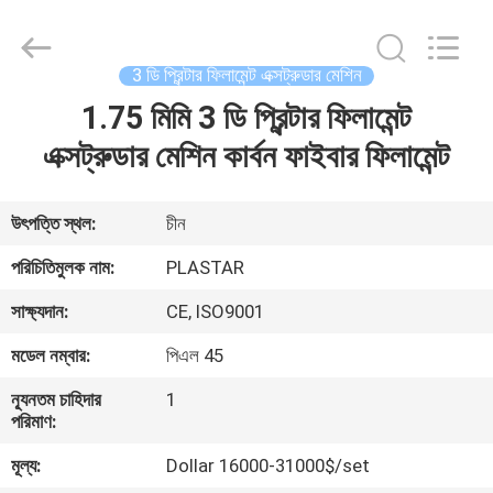
2025
Zhangjiagang
Plastar
Machinery
Co.,
3 ডি প্রিন্টার ফিলামেন্ট এক্সট্রুডার মেশিন
Ltd..
All
1.75 মিমি 3 ডি প্রিন্টার ফিলামেন্ট
বাড়ি
Rights
Reserved.
এক্সট্রুডার মেশিন কার্বন ফাইবার ফিলামেন্ট
পণ্য
উৎপত্তি স্থল:
চীন
আমাদের
পরিচিতিমুলক নাম:
PLASTAR
সম্পর্কে
সাক্ষ্যদান:
CE, ISO9001
মডেল নম্বার:
পিএল 45
কারখানা
ন্যূনতম চাহিদার
1
ভ্রমণ
পরিমাণ:
মূল্য:
Dollar 16000-31000$/set
মান