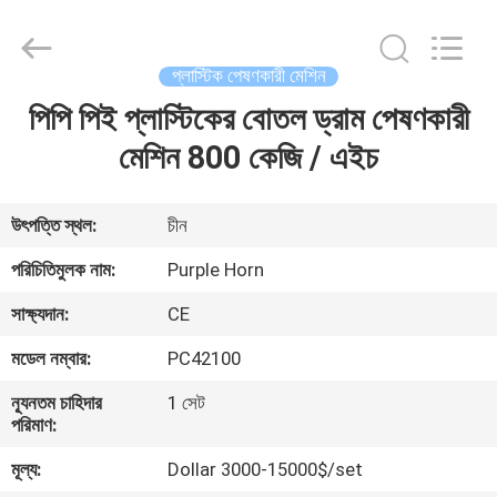
Hefei
Purple
Horn
E-
Commerce
প্লাস্টিক পেষণকারী মেশিন
Co.,
Ltd..
পিপি পিই প্লাস্টিকের বোতল ড্রাম পেষণকারী
বাড়ি
All
Rights
Reserved.
মেশিন 800 কেজি / এইচ
পণ্য
উৎপত্তি স্থল:
চীন
আমাদের
পরিচিতিমুলক নাম:
Purple Horn
সম্পর্কে
সাক্ষ্যদান:
CE
মডেল নম্বার:
PC42100
কারখানা
ন্যূনতম চাহিদার
1 সেট
ভ্রমণ
পরিমাণ:
মূল্য:
Dollar 3000-15000$/set
মান