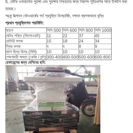
5. মোটর ওভারলোড সুরক্ষা এবং সুরক্ষার নিশ্চয়তার জন্য নিরাপদ সুইচগুলির সাথে ইনস্টল করা
হয়েছে।
শঙ্কু উত্পাদন নেটওয়ার্কের গর্ত প্রযুক্তি ডিসচার্জিং, দক্ষতা ব্যাপকভাবে বৃদ্ধি
প্রধান প্রযুক্তিগত পরামিতি:
মডেল
পিসি 500
পিসি 600
পিসি 800
পিসি 1000
মোটর শক্তি (কিলোওয়াট)
11
22
37
45
রোটারি ফলক
15
18
24
34
স্থির ফলক
ঘ
ঘ
8
9
ব্যাস ছিদ্র ছিদ্র (মিমি)
10
10
10
10
পেষণকারী ক্ষমতা (কেজি / ঘন্টা)
300-400
400-500
500-600
600-800
রেফারেন্সের জন্য মেশিনের ছবি: