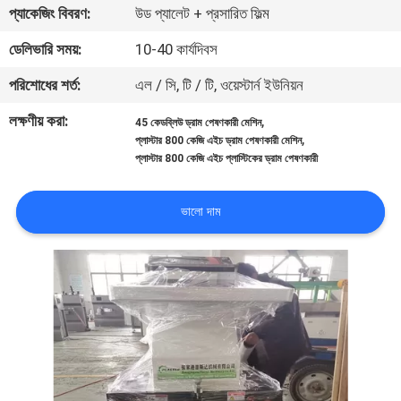
প্যাকেজিং বিবরণ:
উড প্যালেট + প্রসারিত ফিল্ম
নিয়ন্ত্রণ
ডেলিভারি সময়:
10-40 কার্যদিবস
যোগাযোগ
পরিশোধের শর্ত:
এল / সি, টি / টি, ওয়েস্টার্ন ইউনিয়ন
করুন
লক্ষণীয় করা:
,
45 কেডব্লিউ ড্রাম পেষণকারী মেশিন
,
প্লাস্টার 800 কেজি এইচ ড্রাম পেষণকারী মেশিন
প্লাস্টার 800 কেজি এইচ প্লাস্টিকের ড্রাম পেষণকারী
উদ্ধৃতির
জন্য
ভালো দাম
আবেদন
সাইট
ম্যাপ
PRIVACY