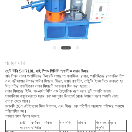
POLICY
পণ্যের বর্ণনা
ছোট মিনি SHR10L হাই স্পিড পিভিসি প্লাস্টিক ল্যাব মিক্সার
হাই স্পিড ল্যাব প্লাস্টিকের মিক্সারটি সাধারণত প্লাস্টিক, রাবার, প্রতিদিনের রাসায়নিক শিল্প
এবং পরীক্ষাগার উপকরণগুলির মিশ্রণ, স্ট্রিং, ড্রাই ব্লাস্টিং, পেইন্টিং ইত্যাদিতে ব্যবহৃত হয়
উচ্চ গতির প্লাস্টিকের ল্যাব মিক্সারটি ভালভাবে সিল করা হয়েছে।
ল্যাব মিক্সারের হিটিং, স্ব-ঘর্ষণ হিটিং এবং বৈদ্যুতিক গরম করার দুটি পদ্ধতি রয়েছে।
স্বয়ংক্রিয় বায়ুসংক্রান্ত স্রাব এবং ম্যানুয়াল ডিসচার্জ থেকে উপাদান স্রাব পদ্ধতি বেছে
নেওয়া যেতে পারে।
ফলকটি 304 স্টেইনলেস স্টিল উপাদান, এবং স্থির এবং গতিশীল ভারসাম্য পরীক্ষার মাধ্যমে
পরিশোধিত হয়।
প্রধান ল্যাব মিক্সার মডেল:
মোট
কার্যকর
শক্তি
খাদ গতি
আকার
গরম করার
স্রাব
আয়তন
ভলিউম
পদ্ধতি