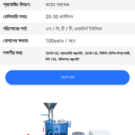
প্যাকেজিং বিবরণ:
কাঠের প্যাকেজ
নিয়ন্ত্রণ
ডেলিভারি সময়:
20-30 কার্যদিবস
যোগাযোগ
পরিশোধের শর্ত:
এল / সি, টি / টি, ওয়েস্টার্ন ইউনিয়ন
করুন
যোগানের ক্ষমতা:
100sets / বছর
লক্ষণীয় করা:
,
,
SHR10L ল্যাবরেটরি যন্ত্রপাতি
SHR10L পিভিসি যৌগিক মিশ্রণকারী
উদ্ধৃতির
সিই 10L পরীক্ষাগার যন্ত্রপাতি
জন্য
আবেদন
ভালো দাম
সাইট
ম্যাপ
PRIVACY