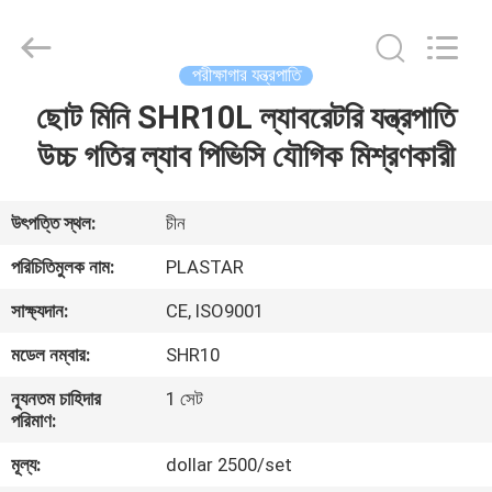
2025
Zhangjiagang
Plastar
Machinery
Co.,
পরীক্ষাগার যন্ত্রপাতি
Ltd..
All
ছোট মিনি SHR10L ল্যাবরেটরি যন্ত্রপাতি
বাড়ি
Rights
Reserved.
উচ্চ গতির ল্যাব পিভিসি যৌগিক মিশ্রণকারী
পণ্য
উৎপত্তি স্থল:
চীন
আমাদের
পরিচিতিমুলক নাম:
PLASTAR
সম্পর্কে
সাক্ষ্যদান:
CE, ISO9001
মডেল নম্বার:
SHR10
কারখানা
ন্যূনতম চাহিদার
1 সেট
ভ্রমণ
পরিমাণ:
মূল্য:
dollar 2500/set
মান