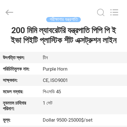
Hefei
Purple
Horn
E-
Commerce
পরীক্ষাগার যন্ত্রপাতি
Co.,
Ltd..
200 মিমি ল্যাবরেটরি যন্ত্রপাতি পিপি পি ই
বাড়ি
All
Rights
Reserved.
ইভা পিইটি প্লাস্টিক শীট এক্সট্রুশন লাইন
পণ্য
উৎপত্তি স্থল:
চীন
আমাদের
পরিচিতিমুলক নাম:
Purple Horn
সম্পর্কে
সাক্ষ্যদান:
CE, ISO9001
মডেল নম্বার:
পিএসডি 45
কারখানা
ন্যূনতম চাহিদার
1 সেট
ভ্রমণ
পরিমাণ:
মূল্য:
Dollar 9500-25000$/set
মান