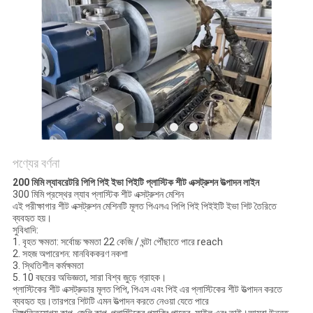
POLICY
পণ্যের বর্ণনা
200 মিমি ল্যাবরেটরি পিপি পিই ইভা পিইটি প্লাস্টিক শীট এক্সট্রুশন উত্পাদন লাইন
300 মিমি প্রস্থের ল্যাব প্লাস্টিক শীট এক্সট্রুশন মেশিন
এই পরীক্ষাগার শীট এক্সট্রুশন মেশিনটি মূলত পিএলএ পিপি পিই পিইইটি ইভা শিট তৈরিতে
ব্যবহৃত হয়।
সুবিধাদি:
1. বৃহত ক্ষমতা: সর্বোচ্চ ক্ষমতা 22 কেজি / ঘন্টা পৌঁছাতে পারে reach
2. সহজ অপারেশন: মানবিককরণ নকশা
3. স্থিতিশীল কর্মক্ষমতা
5. 10 বছরের অভিজ্ঞতা, সারা বিশ্ব জুড়ে গ্রাহক।
প্লাস্টিকের শীট এক্সট্রুডার মূলত পিপি, পিএস এবং পিই এর প্লাস্টিকের শীট উত্পাদন করতে
ব্যবহৃত হয়।তারপরে শিটটি এমন উত্পাদন করতে নেওয়া যেতে পারে