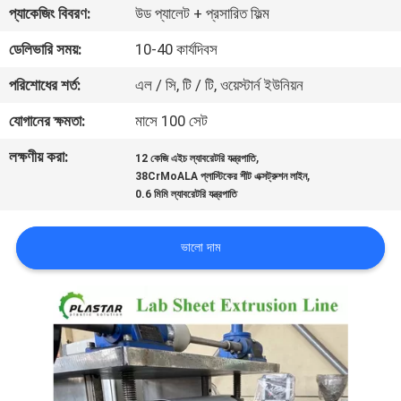
প্যাকেজিং বিবরণ:
উড প্যালেট + প্রসারিত ফিল্ম
নিয়ন্ত্রণ
ডেলিভারি সময়:
10-40 কার্যদিবস
যোগাযোগ
পরিশোধের শর্ত:
এল / সি, টি / টি, ওয়েস্টার্ন ইউনিয়ন
করুন
যোগানের ক্ষমতা:
মাসে 100 সেট
লক্ষণীয় করা:
,
12 কেজি এইচ ল্যাবরেটরি যন্ত্রপাতি
উদ্ধৃতির
,
38CrMoALA প্লাস্টিকের শীট এক্সট্রুশন লাইন
জন্য
0.6 মিমি ল্যাবরেটরি যন্ত্রপাতি
আবেদন
ভালো দাম
সাইট
ম্যাপ
PRIVACY