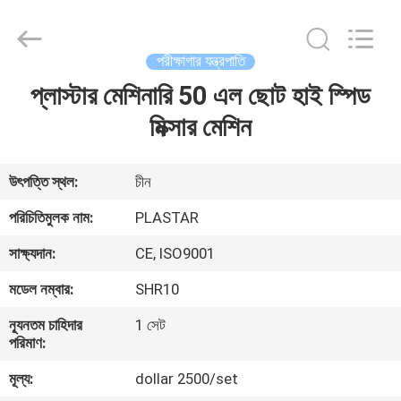
2025
Zhangjiagang
Plastar
Machinery
Co.,
পরীক্ষাগার যন্ত্রপাতি
Ltd..
All
প্লাস্টার মেশিনারি 50 এল ছোট হাই স্পিড
বাড়ি
Rights
Reserved.
মিক্সার মেশিন
পণ্য
উৎপত্তি স্থল:
চীন
আমাদের
পরিচিতিমুলক নাম:
PLASTAR
সম্পর্কে
সাক্ষ্যদান:
CE, ISO9001
মডেল নম্বার:
SHR10
কারখানা
ন্যূনতম চাহিদার
1 সেট
ভ্রমণ
পরিমাণ:
মূল্য:
dollar 2500/set
মান