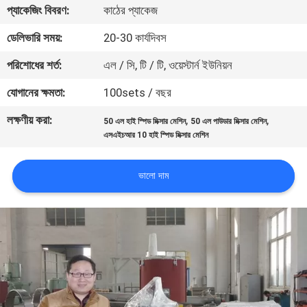
প্যাকেজিং বিবরণ:
কাঠের প্যাকেজ
নিয়ন্ত্রণ
ডেলিভারি সময়:
20-30 কার্যদিবস
যোগাযোগ
পরিশোধের শর্ত:
এল / সি, টি / টি, ওয়েস্টার্ন ইউনিয়ন
করুন
যোগানের ক্ষমতা:
100sets / বছর
লক্ষণীয় করা:
,
,
50 এল হাই স্পিড মিক্সার মেশিন
50 এল পাউডার মিক্সার মেশিন
উদ্ধৃতির
এসএইচআর 10 হাই স্পিড মিক্সার মেশিন
জন্য
আবেদন
ভালো দাম
সাইট
ম্যাপ
PRIVACY